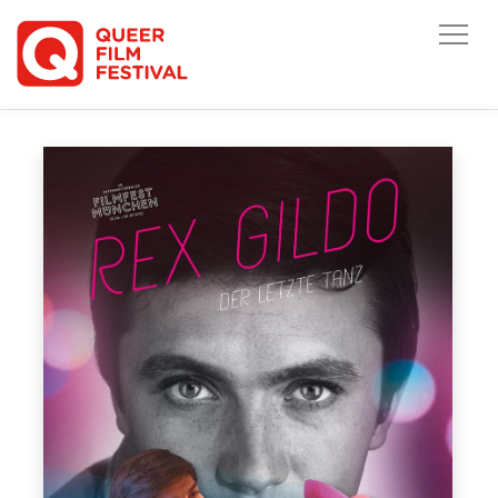
HOME
/
ARCHIV
/
ARCHIV 2022
/
REX GILDO – DER LETZTE TANZ