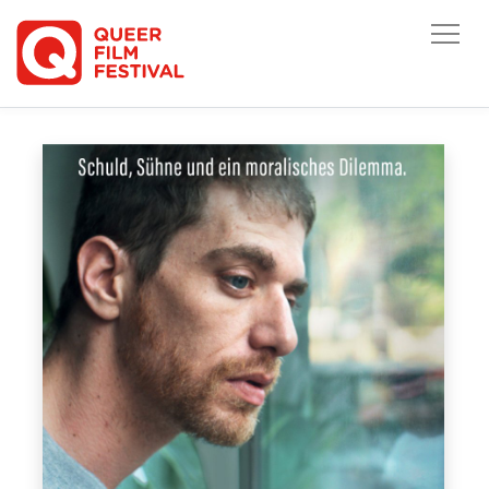
HOME
/
ARCHIV
/
ARCHIV 2022
/
CONCERNED CITIZEN